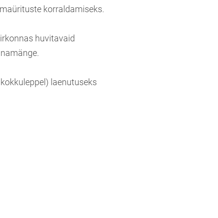
rmaürituste korraldamiseks.
irkonnas huvitavaid
onnamänge.
l kokkuleppel) laenutuseks