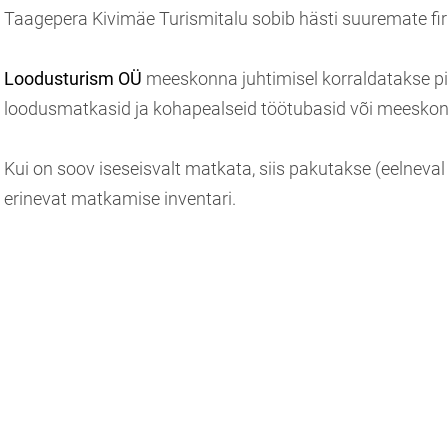
Taagepera Kivimäe Turismitalu sobib hästi suuremate fi
Loodusturism OÜ
meeskonna juhtimisel korraldatakse pi
loodusmatkasid ja kohapealseid töötubasid või meesk
Kui on soov iseseisvalt matkata, siis pakutakse (eelneva
erinevat matkamise inventari.