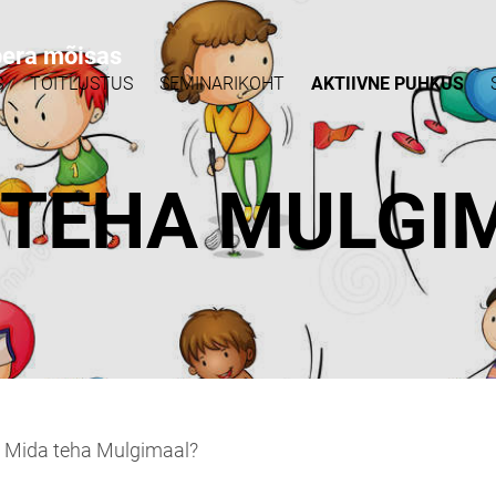
pera mõisas
S
TOITLUSTUS
SEMINARIKOHT
AKTIIVNE PUHKUS
 TEHA MULGI
Mida teha Mulgimaal?