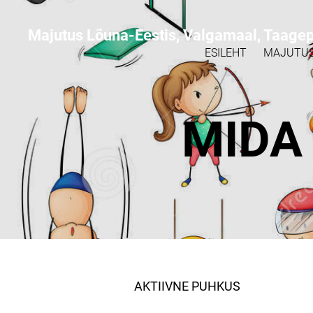
Majutus Lõuna-Eestis, Valgamaal, Taage
ESILEHT
MAJUTU
MIDA
AKTIIVNE PUHKUS